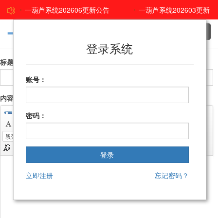
一葫芦系统202606更新公告
一葫芦系统202603更新
公告
吉客云2026年春节假期安排说明
一葫芦系统
Toggl
navig
登录系统
202512更新公告
查看更多
标题：
账号：
内容：
密码：
自定义标题
段落格式
字体
字号
立即注册
忘记密码？