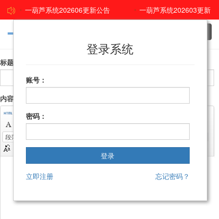
一葫芦系统202606更新公告
一葫芦系统202603更新
公告
吉客云2026年春节假期安排说明
一葫芦系统
Toggl
navig
登录系统
202512更新公告
查看更多
标题：
账号：
内容：
密码：
自定义标题
段落格式
字体
字号
立即注册
忘记密码？