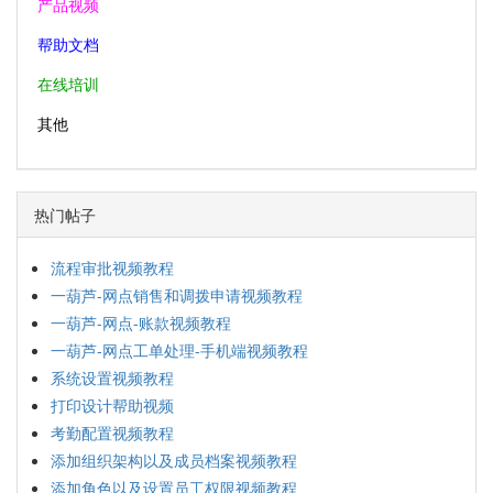
产品视频
帮助文档
在线培训
其他
热门帖子
流程审批视频教程
一葫芦-网点销售和调拨申请视频教程
一葫芦-网点-账款视频教程
一葫芦-网点工单处理-手机端视频教程
系统设置视频教程
打印设计帮助视频
考勤配置视频教程
添加组织架构以及成员档案视频教程
添加角色以及设置员工权限视频教程